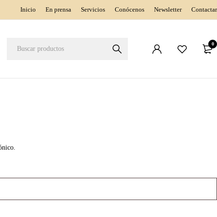
Inicio
En prensa
Servicios
Conócenos
Newsletter
Contactar
0
ónico.