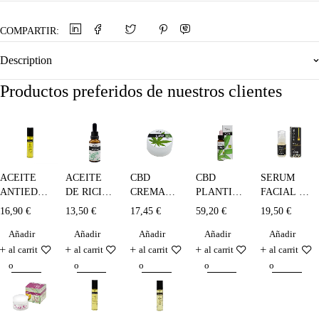
COMPARTIR:
Description
Productos preferidos de nuestros clientes
ACEITE
CBD
CBD
SERUM
ACEITE
DE RICINO
CREMA
PLANTIS
FACIAL -
ANTIEDAD
PLANTIS -
DE
10%
30 ml.
- 100 ml.
13,50
€
17,45
€
59,20
€
19,50
€
16,90
€
30 ml
CÁÑAMO
(1000mg) -
Añadir
Añadir
Añadir
Añadir
Añadir
10 ml.
al carrit
al carrit
al carrit
al carrit
al carrit
o
o
o
o
o