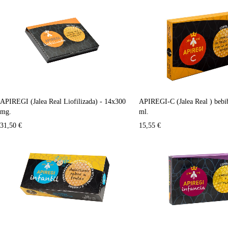
APIREGI (Jalea Real Liofilizada) - 14x300
APIREGI-C (Jalea Real ) bebib
mg.
ml.
31,50
€
15,55
€