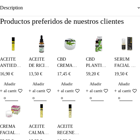
Description
Productos preferidos de nuestros clientes
ACEITE
CBD
CBD
SERUM
ACEITE
DE RICINO
CREMA
PLANTIS
FACIAL -
ANTIEDAD
PLANTIS -
DE
10%
30 ml.
- 100 ml.
13,50
€
17,45
€
59,20
€
19,50
€
16,90
€
30 ml
CÁÑAMO
(1000mg) -
Añadir
Añadir
Añadir
Añadir
Añadir
10 ml.
al carrit
al carrit
al carrit
al carrit
al carrit
o
o
o
o
o
CREMA
ACEITE
ACEITE
FACIAL
CALMANTE-
REGENERANTE
DE NACAR
100 ml.
- 100 ml.