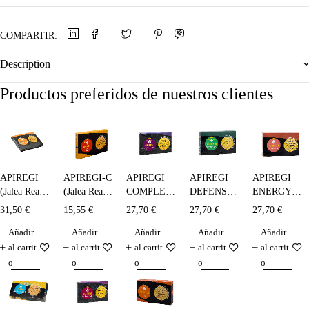
COMPARTIR:
Description
Productos preferidos de nuestros clientes
APIREGI
APIREGI-C
APIREGI
APIREGI
APIREGI
(Jalea Real
(Jalea Real )
COMPLEX
DEFENSAS
ENERGY -
Liofilizada)
bebible - 10
TOTAL
- 20 x 10
20 x 10 ml.
31,50
€
15,55
€
27,70
€
27,70
€
27,70
€
- 14x300
x 5 ml.
(ADULTOS)
ml.
Añadir
Añadir
Añadir
Añadir
Añadir
mg.
- 20 x 10
ml.
al carrit
al carrit
al carrit
al carrit
al carrit
o
o
o
o
o