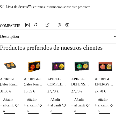
Lista de deseos
Pedir más información sobre este producto
COMPARTIR:
Description
Productos preferidos de nuestros clientes
APIREGI
APIREGI-C
APIREGI
APIREGI
APIREGI
(Jalea Real
(Jalea Real )
COMPLEX
DEFENSAS
ENERGY -
Liofilizada)
bebible - 10
TOTAL
- 20 x 10
20 x 10 ml.
31,50
€
15,55
€
27,70
€
27,70
€
27,70
€
- 14x300
x 5 ml.
(ADULTOS)
ml.
Añadir
Añadir
Añadir
Añadir
Añadir
mg.
- 20 x 10
ml.
al carrit
al carrit
al carrit
al carrit
al carrit
o
o
o
o
o