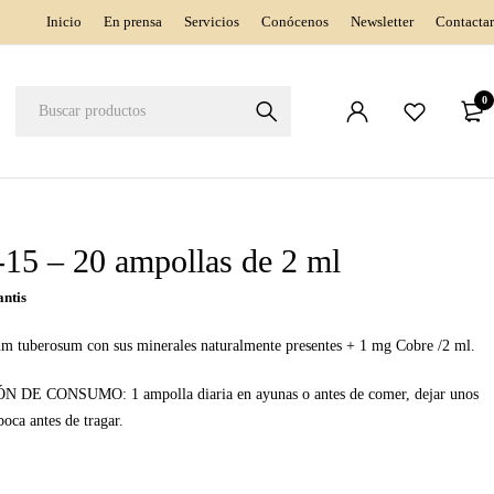
Inicio
En prensa
Servicios
Conócenos
Newsletter
Contactar
0
15 – 20 ampollas de 2 ml
antis
um tuberosum con sus minerales naturalmente presentes + 1 mg Cobre /2 ml.
E CONSUMO: 1 ampolla diaria en ayunas o antes de comer, dejar unos
oca antes de tragar.