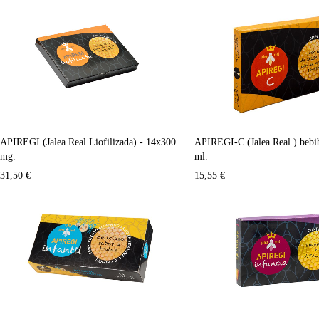
APIREGI (Jalea Real Liofilizada) - 14x300
APIREGI-C (Jalea Real ) bebib
mg.
ml.
31,50
€
15,55
€