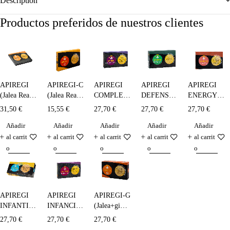
Description
Productos preferidos de nuestros clientes
APIREGI
APIREGI-C
APIREGI
APIREGI
APIREGI
(Jalea Real
(Jalea Real )
COMPLEX
DEFENSAS
ENERGY -
Liofilizada)
bebible - 10
TOTAL
- 20 x 10
20 x 10 ml.
31,50
€
15,55
€
27,70
€
27,70
€
27,70
€
- 14x300
x 5 ml.
(ADULTOS)
ml.
Añadir
Añadir
Añadir
Añadir
Añadir
mg.
- 20 x 10
ml.
al carrit
al carrit
al carrit
al carrit
al carrit
o
o
o
o
o
APIREGI
APIREGI
APIREGI-G
INFANTIL
INFANCIA
(Jalea+ginseng+taurina+vit.E)
(Jalea+ vit.+
- 20 x 10
- 20 x 10
27,70
€
27,70
€
27,70
€
minerales) -
ml.
ml.