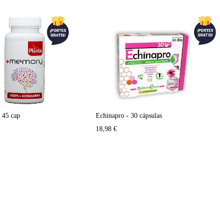
45 cap
Echinapro - 30 cápsulas
18,98
€