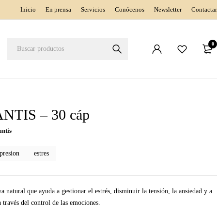
Inicio
En prensa
Servicios
Conócenos
Newsletter
Contactar
0
NTIS – 30 cáp
antis
presion
estres
va natural que ayuda a gestionar el estrés, disminuir la tensión, la ansiedad y a
 través del control de las emociones.