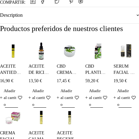
COMPARTIR:
Description
Productos preferidos de nuestros clientes
ACEITE
CBD
CBD
SERUM
ACEITE
DE RICINO
CREMA
PLANTIS
FACIAL -
ANTIEDAD
PLANTIS -
DE
10%
30 ml.
- 100 ml.
13,50
€
17,45
€
59,20
€
19,50
€
16,90
€
30 ml
CÁÑAMO
(1000mg) -
Añadir
Añadir
Añadir
Añadir
Añadir
10 ml.
al carrit
al carrit
al carrit
al carrit
al carrit
o
o
o
o
o
CREMA
ACEITE
ACEITE