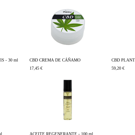
S - 30 ml
CBD CREMA DE CÁÑAMO
CBD PLANTIS
17,45
€
59,20
€
l.
ACEITE REGENERANTE - 100 ml.