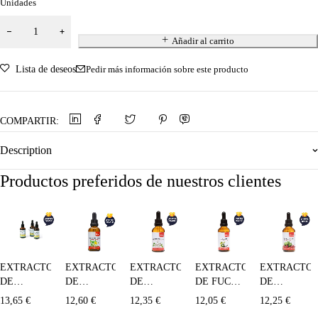
Unidades
Añadir al carrito
Lista de deseos
Pedir más información sobre este producto
COMPARTIR:
Description
Productos preferidos de nuestros clientes
EXTRACTO
EXTRACTO
EXTRACTO
EXTRACTO
EXTRACTO
DE
DE
DE
DE FUCUS
DE
PASIFLORA
DIENTE
ESPINO
MAESE
GAYUBA
13,65
€
12,60
€
12,35
€
12,05
€
12,25
€
MAESE
DE LEÓN
BLANCO
HERBBOLARIO-
MAESE