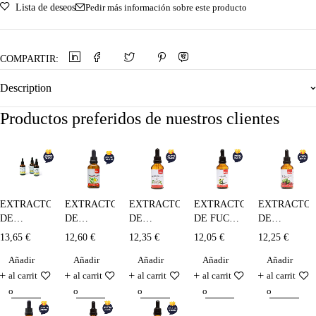
Lista de deseos
Pedir más información sobre este producto
COMPARTIR:
Description
Productos preferidos de nuestros clientes
EXTRACTO
EXTRACTO
EXTRACTO
EXTRACTO
EXTRACTO
DE
DE
DE
DE FUCUS
DE
PASIFLORA
DIENTE
ESPINO
MAESE
GAYUBA
13,65
€
12,60
€
12,35
€
12,05
€
12,25
€
MAESE
DE LEÓN
BLANCO
HERBBOLARIO-
MAESE
Añadir
Añadir
Añadir
Añadir
Añadir
HERBOLARIO
MAESE
MAESE
50 ml
HERBOLARI
- 50 ml
HERBOLARIO-
HERBOLARIO-
- 50 ml
al carrit
al carrit
al carrit
al carrit
al carrit
50 ml
50 ml
o
o
o
o
o