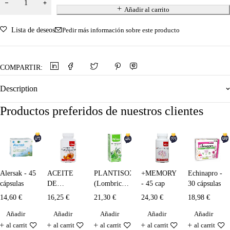
Añadir al carrito
Lista de deseos
Pedir más información sobre este producto
COMPARTIR:
Description
Productos preferidos de nuestros clientes
Alersak - 45
ACEITE
PLANTISOX
+MEMORY
Echinapro -
cápsulas
DE
(Lombrices)
- 45 cap
30 cápsulas
CALABAZA
- 250 ml
14,60
€
16,25
€
21,30
€
24,30
€
18,98
€
+
Añadir
Añadir
Añadir
Añadir
Añadir
SELENIO
+
al carrit
al carrit
al carrit
al carrit
al carrit