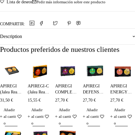
Lista de deseos
Pedir más información sobre este producto
COMPARTIR:
Description
Productos preferidos de nuestros clientes
APIREGI
APIREGI-C
APIREGI
APIREGI
APIREGI
(Jalea Real
(Jalea Real )
COMPLEX
DEFENSAS
ENERGY -
Liofilizada)
bebible - 10
TOTAL
- 20 x 10
20 x 10 ml.
31,50
€
15,55
€
27,70
€
27,70
€
27,70
€
- 14x300
x 5 ml.
(ADULTOS)
ml.
Añadir
Añadir
Añadir
Añadir
Añadir
mg.
- 20 x 10
ml.
al carrit
al carrit
al carrit
al carrit
al carrit
o
o
o
o
o