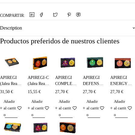
COMPARTIR:
Description
Productos preferidos de nuestros clientes
APIREGI
APIREGI-C
APIREGI
APIREGI
APIREGI
(Jalea Real
(Jalea Real )
COMPLEX
DEFENSAS
ENERGY -
Liofilizada)
bebible - 10
TOTAL
- 20 x 10
20 x 10 ml.
31,50
€
15,55
€
27,70
€
27,70
€
27,70
€
- 14x300
x 5 ml.
(ADULTOS)
ml.
Añadir
Añadir
Añadir
Añadir
Añadir
mg.
- 20 x 10
ml.
al carrit
al carrit
al carrit
al carrit
al carrit
o
o
o
o
o