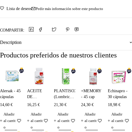
Lista de deseos
Pedir más información sobre este producto
COMPARTIR:
Description
Productos preferidos de nuestros clientes
Alersak - 45
ACEITE
PLANTISOX
+MEMORY
Echinapro -
cápsulas
DE
(Lombrices)
- 45 cap
30 cápsulas
CALABAZA
- 250 ml
14,60
€
16,25
€
21,30
€
24,30
€
18,98
€
+
Añadir
Añadir
Añadir
Añadir
Añadir
SELENIO
+
al carrit
al carrit
al carrit
al carrit
al carrit
VITAMINA
o
o
o
o
o