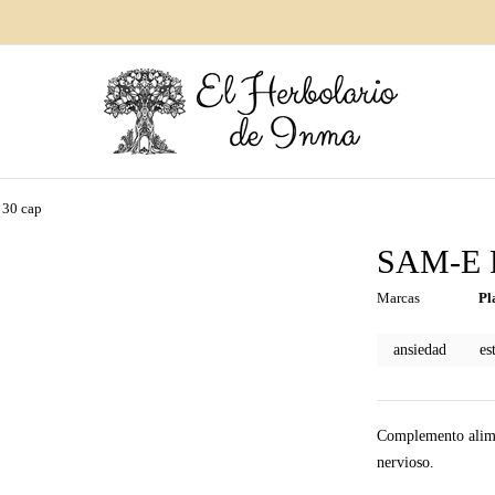
30 cap
SAM-E 
Marcas
Pl
ansiedad
es
Complemento alime
nervioso.