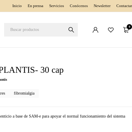
Inicio
En prensa
Servicios
Conócenos
Newsletter
Contactar
0
PLANTIS- 30 cap
antis
tres
fibromialgia
nticio a base de SAM-e para apoyar el normal funcionamiento del sistema