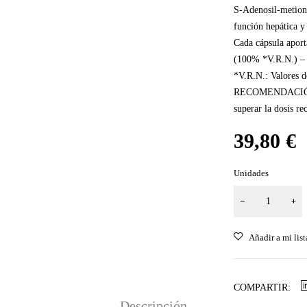
S-Adenosil-metionin
función hepática y 
Cada cápsula apor
(100% *V.R.N.) –
*V.R.N.: Valores d
RECOMENDACIÓN D
superar la dosis r
39,80
€
Unidades
COMPARTIR:
Descripción