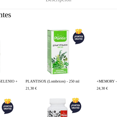
ntes
SELENIO +
PLANTISOX (Lombrices) - 250 ml
+MEMORY - 
21,30
€
24,30
€