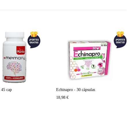
45 cap
Echinapro - 30 cápsulas
18,98
€