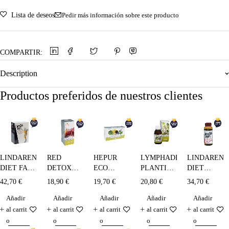
Lista de deseos
Pedir más información sobre este producto
COMPARTIR:
Description
Productos preferidos de nuestros clientes
LINDAREN
RED
HEPUR
LINDAREN
LYMPHADETOX
DIET FAT
DETOX
ECO
DIET
PLANTIS -
LOSS
250 ml
DETOX
LIPOPLUS
150 ml
42,70
€
18,90
€
19,70
€
34,70
€
20,80
€
(sistema
PLANTIS -
15 ampollas
Añadir
Añadir
Añadir
Añadir
Añadir
integral
20 x 10 ml
control
al carrit
al carrit
al carrit
al carrit
al carrit
peso) - 30
o
o
o
o
o